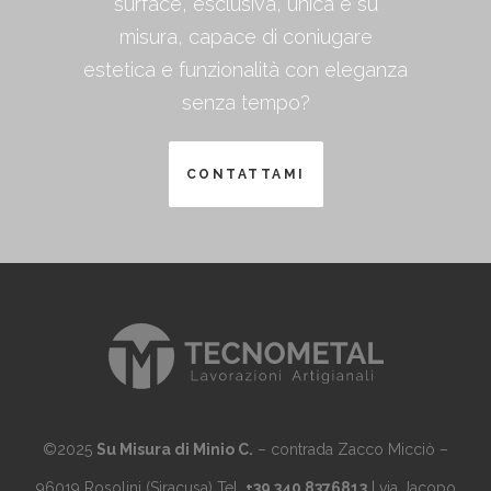
surface, esclusiva, unica e su
misura, capace di coniugare
estetica e funzionalità con eleganza
senza tempo?
CONTATTAMI
©2025
Su Misura di Minio C.
– contrada Zacco Micciò –
96019 Rosolini (Siracusa) Tel.
+39 340 8376813
| via Jacopo